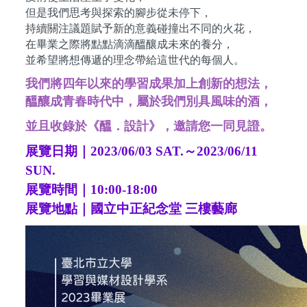
但是我們思考與探索的腳步從未停下，
持續關注議題賦予新的意義碰撞出不同的火花，
在畢業之際將點點滴滴醞釀成未來的養分，
並希望將想傳遞的理念帶給這世代的每個人。
我們將四年以來的學習成果加上創新的想法，
醞釀成青春時代中，屬於我們別具風味的酒，
並且收錄於《醞．設計》，邀請您一同見證。
展覽日期｜2023/06/03 SAT.～2023/06/11
SUN.
展覽時間｜10:00-18:00
展覽地點｜國立中正紀念堂 三樓藝廊