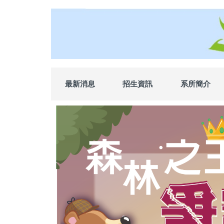
跳
到
主
要
內
容
區
最新消息
招生資訊
系所簡介