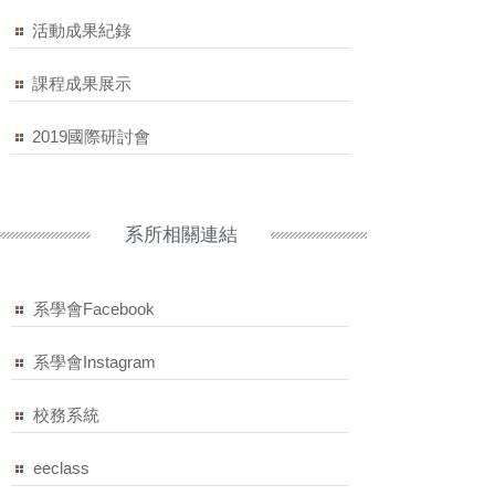
魯文化
活動成果紀錄
翰林出版
tura 璞學智慧
課程成果展示
財團法人資訊工業策進會
趣王數位科技
2019國際研討會
臺灣吧
系所相關連結
系學會Facebook
系學會Instagram
校務系統
eeclass