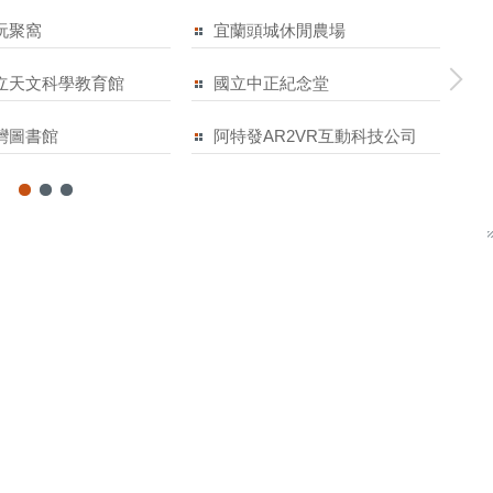
玩聚窩
宜蘭頭城休閒農場
小
立天文科學教育館
國立中正紀念堂
Ac
灣圖書館
阿特發AR2VR互動科技公司
智