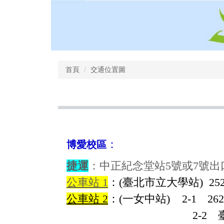
跳
到
主
要
內
容
首頁
交通位置圖
區
：
博愛校區
捷運
：中正紀念堂站5號或7號出
公車站 1
：(臺北市立大學站) 252
公車站 2
：(一女中站) 2-1 26
2-2 臺北客運、15路樹