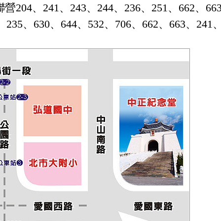
、244、236、251、662、663、644
35、630、644、532、706、662、663、241、